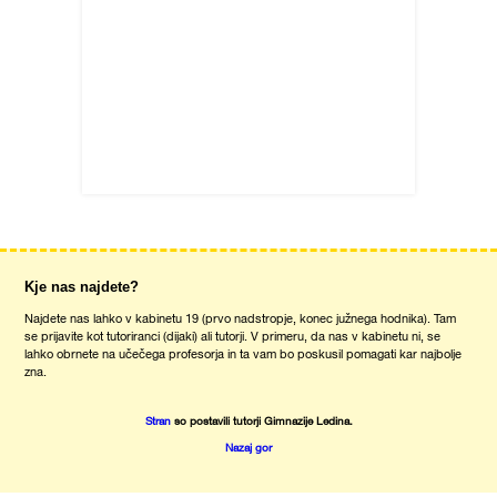
Kje nas najdete?
Najdete nas lahko v kabinetu 19 (prvo nadstropje, konec južnega hodnika). Tam
se prijavite kot tutoriranci (dijaki) ali tutorji. V primeru, da nas v kabinetu ni, se
lahko obrnete na učečega profesorja in ta vam bo poskusil pomagati kar najbolje
zna.
Stran
so postavili tutorji Gimnazije Ledina.
Nazaj gor