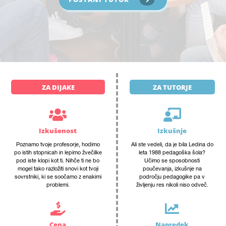
ZA DIJAKE
ZA TUTORJE
Izkušenost
Izkušnje
Poznamo tvoje profesorje, hodimo
Ali ste vedeli, da je bila Ledina do
po istih stopnicah in lepimo žvečilke
leta 1988 pedagoška šola?
pod iste klopi kot ti. Nihče ti ne bo
Učimo se sposobnosti
mogel tako razložiti snovi kot tvoji
poučevanja, izkušnje na
sovrstniki, ki se soočamo z enakimi
področju pedagogike pa v
problemi.
življenju res nikoli niso odveč.
Cena
Napredek