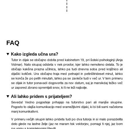
FAQ
Kako izgleda učna ura?
Tutor in dijak se običajno dobita pred kabinetom 19, pri šolski psihologinji
(Anja
Vidmar). Nato skupaj odideta v nek prostor, kjer lahko nemoteno delata. To je
običajo kakšna prazna učilnica, lahko pa tudi dnevna soba pred knjižnico ali
dijaški kotiček. Ura običajno traja med petnajst in petinštirideset minut, lahko
se konča že po petih minutah, lahko pa se zavleče tudi v več ur. V tem primeru
se dijak in tutor ponavadi dogovorita za nov datum, saj je marsikdaj težko več
ur zapored zbrano spremljati snov, ki ti ne leži najbolje.
Ali lahko pridem s prijateljem?
Seveda! Vedno pogosteje prihajajo na tutorstvo pari ali manjše skupine.
Pogosto to olajša komunikacijo med sramežljivimi dijaki, ki bi bili sami načeloma
manj komunikativni.
V primeru večjih skupin lahko prideta tudi po dva tutorja in si malo porazdelita
delo glede na lastne želje (jaz ne maram tok vektorjev, pomagi ti njej, jaz bom
pa unmu s kompleksnimi števili).