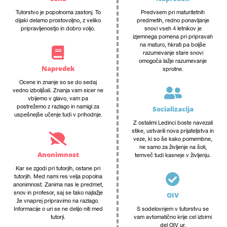
Tutorstvo je popolnoma zastonj. To
Predvsem pri maturitetnih
dijaki delamo prostovoljno, z veliko
predmetih, redno ponavljanje
pripravljenostjo in dobro voljo.
snovi vseh 4 letnikov je
izjemnega pomena pri pripravah
na maturo, hkrati pa boljše
razumevanje stare snovi
omogoča lažje razumevanje
Napredek
sprotne.
Ocene in znanje so se do sedaj
vedno izboljšali. Znanja vam sicer ne
vbijemo v glavo, vam pa
postrežemo z razlago in namigi za
Socializacija
uspešnejše učenje tudi v prihodnje.
Z ostalimi Ledinci boste navezali
stike, ustvarili nova prijateljstva in
veze, ki so še kako pomembne,
ne samo za življenje na šoli,
Anonimnost
temveč tudi kasneje v življenju.
Kar se zgodi pri tutorjih, ostane pri
tutorjih. Med nami res velja popolna
anonimnost. Zanima nas le predmet,
snov in profesor, saj se tako najlažje
OIV
že vnaprej pripravimo na razlago.
Informacije o uri se ne delijo niti med
S sodelovnjem v tutorstvu se
tutorji.
vam avtomatično krije cel izbirni
del OIV ur.